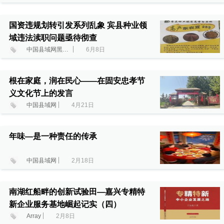
国资违规划转引发系列乱象 宾县种业领
域违法渎职问题亟待彻查
中国县域网黑龙江调研中心
6月8日
根在家庭，润在民心——在固安忠孝节
义文化节上的发言
中国县域网
4月21日
年味—是一种责任的传承
中国县域网
2月18日
南湖红船畔的创新试验田—嘉兴专精特
新企业服务基地崛起记实（四）
Array
2月8日